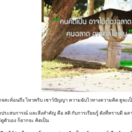
จสะท้อนถึง ไหวพริบ เชาว์ปัญญา ความฉับไวทางความคิด ดูจะเป
กประสบการณ์ และสิ่งสำคัญ คือ สติ กับการเรียนรู้ ดังที่ทราบดี
ม่ดูตัวเอง ก็ยากจะ คิดเป็น