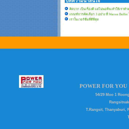
บทความน่าสนใจ
คิดบวก เป็นเรื่องดี แต่ไม่พอที่จะทำให้เราท
เกณฑ์การคัดเลือก 3 อย่าง ที่ Warren Buffe
เราในเวอร์ชั่นที่ดีที่สุด
POWER
FOR YOU 
54/29 Moo 1 Roongnapa
Rangsitna
T.Rangsit, Thanyaburi